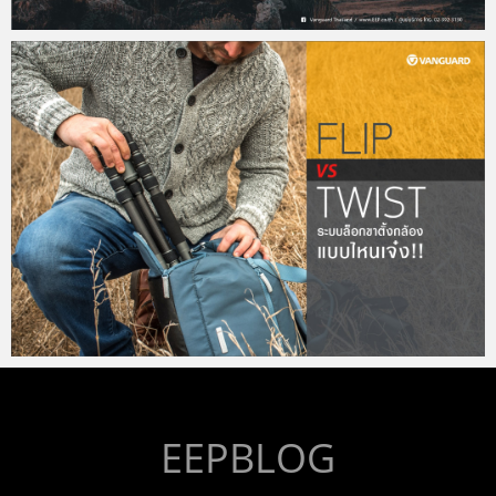
Admin
8 พฤศจิกายน 2020
Admin
7 พฤศจิกายน 2020
EEPBLOG