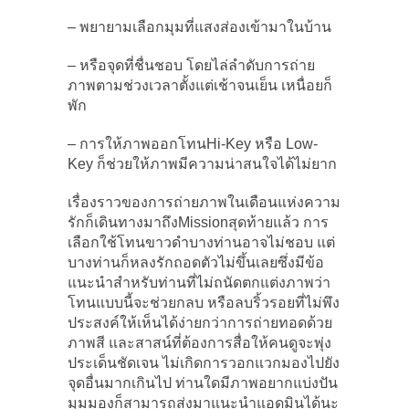
– พยายามเลือกมุมที่แสงส่องเข้ามาในบ้าน
– หรือจุดที่ชื่นชอบ โดยไล่ลำดับการถ่าย
ภาพตามช่วงเวลาตั้งแต่เช้าจนเย็น เหนื่อยก็
พัก
– การให้ภาพออกโทนHi-Key หรือ Low-
Key ก็ช่วยให้ภาพมีความน่าสนใจได้ไม่ยาก
เรื่องราวของการถ่ายภาพในเดือนแห่งความ
รักก็เดินทางมาถึงMissionสุดท้ายแล้ว การ
เลือกใช้โทนขาวดำบางท่านอาจไม่ชอบ แต่
บางท่านก็หลงรักถอดตัวไม่ขึ้นเลยซึ่งมีข้อ
แนะนำสำหรับท่านที่ไม่ถนัดตกแต่งภาพว่า
โทนแบบนี้จะช่วยกลบ หรือลบริ้วรอยที่ไม่พึง
ประสงค์ให้เห็นได้ง่ายกว่าการถ่ายทอดด้วย
ภาพสี และสาสน์ที่ต้องการสื่อให้คนดูจะพุ่ง
ประเด็นชัดเจน ไม่เกิดการวอกแวกมองไปยัง
จุดอื่นมากเกินไป ท่านใดมีภาพอยากแบ่งปัน
มุมมองก็สามารถส่งมาแนะนำแอดมินได้นะ