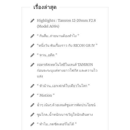
เรื่องล่าสุด
Highlights : Tamron 12-20mm F2.8
(Model A084)
“ กันลืม..ถ่ายนานต้องทำไง ”
“หนึ่งวัน พันเรื่องราว กับ RICOH GR IV ”
“ หวน..อดีต ”
ถอดรหัสเทคโนโลยีในเลนส์ TAMRON
ก่อนจะระบุแค่ทางยาวโฟกัส และความไว
แสง
“ หัวม้วน..เอกเฟกต์ใบเดียวในโลก ”
“ Motion ”
ฉ่ำๆ เน้นๆ ด้วยเลนส์ซูมสารพัดประโยชน์
ซูมไกล..น้ำหนักเบาขวัญใจนักเดินทาง
“ ทำไม..กดชัตเตอร์ไม่ได้ ”