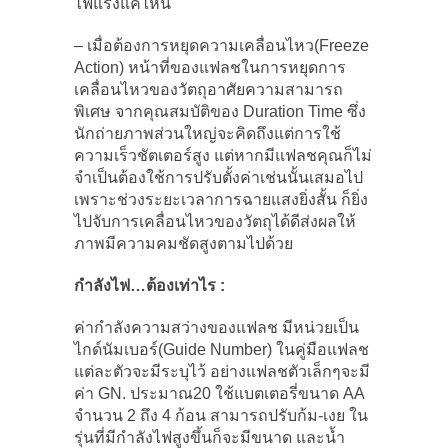
ไฟแรงแค่ไหน
– เมื่อต้องการหยุดความเคลื่อนไหว(Freeze
Action) หน้าที่ของแฟลชในการหยุดการ
เคลื่อนไหวของวัตถุอาศัยความสามารถ
พิเศษ จากคุณสมบัติของ Duration Time ซึ่ง
นักถ่ายภาพส่วนใหญ่จะคิดถึงแต่การใช้
ความเร็วชัตเตอร์สูง แต่หากมีแฟลชคุณก็ไม่
จำเป็นต้องใช้การปรับตั้งค่าเช่นนั้นเสมอไป
เพราะช่วงระยะเวลาการฉายแสงยิ่งสั้น ก็ยิ่ง
ไปจับการเคลื่อนไหวของวัตถุได้ดีส่งผลให้
ภาพมีความคมชัดสูงตามไปด้วย
กำลังไฟ…ต้องเท่าไร :
ค่ากำลังความสว่างของแฟลช มีหน่วยเป็น
ไกด์นัมเบอร์(Guide Number) ในคู่มือแฟลช
แต่ละตัวจะมีระบุไว้ อย่างแฟลชตัวเล็กๆจะมี
ค่า GN. ประมาณ20 ใช้แบตเตอรี่ขนาด AA
จำนวน 2 ถึง 4 ก้อน สามารถปรับก้ม-เงย ใน
รุ่นที่มีกำลังไฟสูงขึ้นก็จะมีขนาด และน้ำ