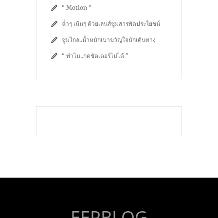
“ Motion ”
ฉ่ำๆ เน้นๆ ด้วยเลนส์ซูมสารพัดประโยชน์
ซูมไกล..น้ำหนักเบาขวัญใจนักเดินทาง
“ ทำไม..กดชัตเตอร์ไม่ได้ ”
EEPBLOG