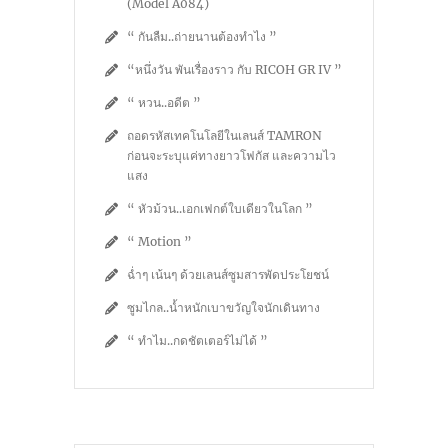
(Model A084)
“ กันลืม..ถ่ายนานต้องทำไง ”
“หนึ่งวัน พันเรื่องราว กับ RICOH GR IV ”
“ หวน..อดีต ”
ถอดรหัสเทคโนโลยีในเลนส์ TAMRON
ก่อนจะระบุแค่ทางยาวโฟกัส และความไว
แสง
“ หัวม้วน..เอกเฟกต์ใบเดียวในโลก ”
“ Motion ”
ฉ่ำๆ เน้นๆ ด้วยเลนส์ซูมสารพัดประโยชน์
ซูมไกล..น้ำหนักเบาขวัญใจนักเดินทาง
“ ทำไม..กดชัตเตอร์ไม่ได้ ”