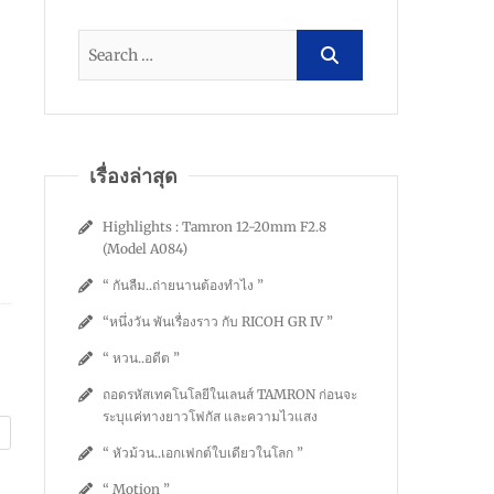
เรื่องล่าสุด
Highlights : Tamron 12-20mm F2.8
(Model A084)
“ กันลืม..ถ่ายนานต้องทำไง ”
“หนึ่งวัน พันเรื่องราว กับ RICOH GR IV ”
“ หวน..อดีต ”
ถอดรหัสเทคโนโลยีในเลนส์ TAMRON ก่อนจะ
ระบุแค่ทางยาวโฟกัส และความไวแสง
“ หัวม้วน..เอกเฟกต์ใบเดียวในโลก ”
“ Motion ”