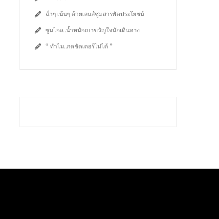
ฉ่ำๆ เน้นๆ ด้วยเลนส์ซูมสารพัดประโยชน์
ซูมไกล..น้ำหนักเบาขวัญใจนักเดินทาง
“ ทำไม..กดชัตเตอร์ไม่ได้ ”