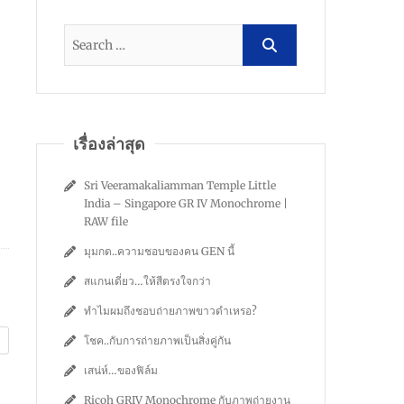
เรื่องล่าสุด
Sri Veeramakaliamman Temple Little
India – Singapore GR IV Monochrome |
RAW file
มุมกด..ความชอบของคน GEN นี้
สแกนเดี่ยว…ให้สีตรงใจกว่า
ทำไมผมถึงชอบถ่ายภาพขาวดำเหรอ?
โชค..กับการถ่ายภาพเป็นสิ่งคู่กัน
เสน่ห์…ของฟิล์ม
Ricoh GRIV Monochrome กับภาพถ่ายงาน