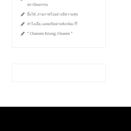
สถาปัตยกรรม
ยิ้มได้..ถ่ายภาพไปอย่างมีความสุข
ทำไงเมื่อ..เผลอเปิดฝาหลังกล้อง !!!
“ Charoen Krung, Unseen ”