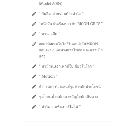
(Model A084)
“ กันลืม..ถ่ายนานต้องทำไง ”
“หนึ่งวัน พันเรื่องราว กับ RICOH GR IV ”
“ หวน..อดีต ”
ถอดรหัสเทคโนโลยีในเลนส์ TAMRON
ก่อนจะระบุแค่ทางยาวโฟกัส และความไว
แสง
“ หัวม้วน..เอกเฟกต์ใบเดียวในโลก ”
“ Motion ”
ฉ่ำๆ เน้นๆ ด้วยเลนส์ซูมสารพัดประโยชน์
ซูมไกล..น้ำหนักเบาขวัญใจนักเดินทาง
“ ทำไม..กดชัตเตอร์ไม่ได้ ”