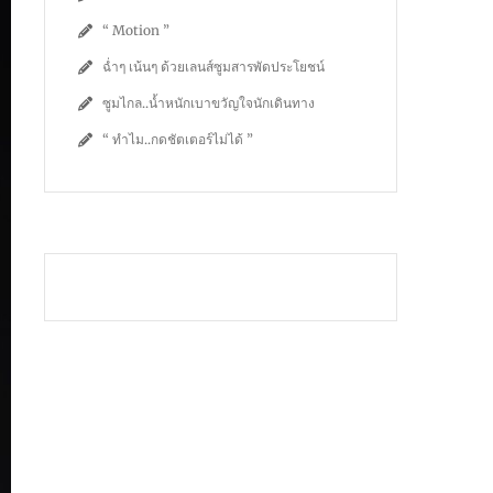
“ Motion ”
ฉ่ำๆ เน้นๆ ด้วยเลนส์ซูมสารพัดประโยชน์
ซูมไกล..น้ำหนักเบาขวัญใจนักเดินทาง
“ ทำไม..กดชัตเตอร์ไม่ได้ ”