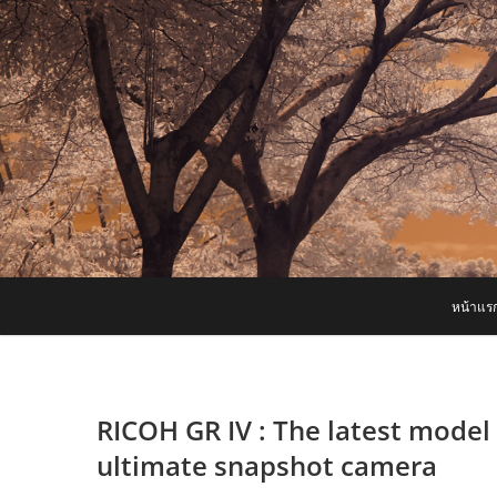
Skip
to
content
หน้าแร
RICOH GR IV : The latest model
ultimate snapshot camera