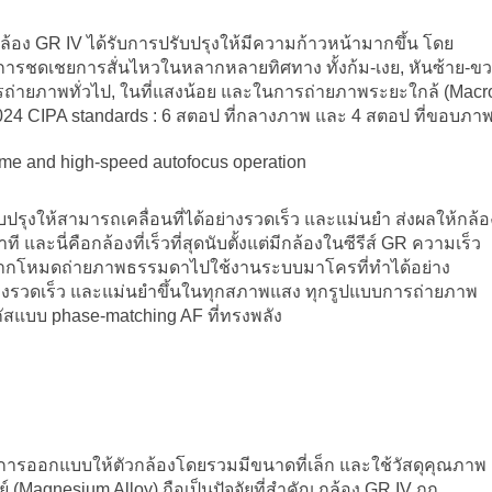
้อง GR IV ได้รับการปรับปรุงให้มีความก้าวหน้ามากขึ้น โดย
นการชดเชยการสั่นไหวในหลากหลายทิศทาง ทั้งก้ม-เงย, หันซ้าย-ข
ถ่ายภาพทั่วไป, ในที่แสงน้อย และในการถ่ายภาพระยะใกล้ (Macr
024 CIPA standards : 6 สตอป ที่กลางภาพ และ 4 สตอป ที่ขอบภาพ
ime and high-speed autofocus operation
ปรุงให้สามารถเคลื่อนที่ได้อย่างรวดเร็ว และแม่นยำ ส่งผลให้กล้อ
 และนี่คือกล้องที่เร็วที่สุดนับตั้งแต่มีกล้องในซีรีส์ GR ความเร็ว
นจากโหมดถ่ายภาพธรรมดาไปใช้งานระบบมาโครที่ทำได้อย่าง
ย่างรวดเร็ว และแม่นยำขึ้นในทุกสภาพแสง ทุกรูปแบบการถ่ายภาพ
ัสแบบ phase-matching AF ที่ทรงพลัง
 การออกแบบให้ตัวกล้องโดยรวมมีขนาดที่เล็ก และใช้วัสดุคุณภาพ
์ (Magnesium Alloy) ถือเป็นปัจจัยที่สำคัญ กล้อง GR IV ถูก