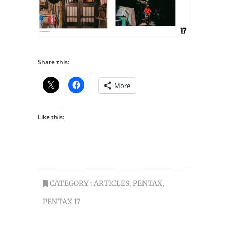
Share this:
More
Like this:
CATEGORY :
ARTICLES
,
PENTAX
,
PENTAX 17