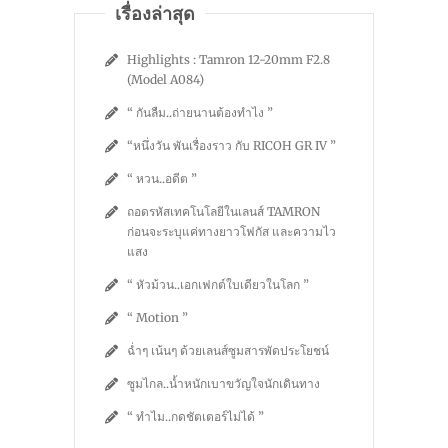
เรื่องล่าสุด
Highlights : Tamron 12-20mm F2.8
(Model A084)
“ กันลืม..ถ่ายนานต้องทำไง ”
“หนึ่งวัน พันเรื่องราว กับ RICOH GR IV ”
“ หวน..อดีต ”
ถอดรหัสเทคโนโลยีในเลนส์ TAMRON
ก่อนจะระบุแค่ทางยาวโฟกัส และความไว
แสง
“ หัวม้วน..เอกเฟกต์ใบเดียวในโลก ”
“ Motion ”
ฉ่ำๆ เน้นๆ ด้วยเลนส์ซูมสารพัดประโยชน์
ซูมไกล..น้ำหนักเบาขวัญใจนักเดินทาง
“ ทำไม..กดชัตเตอร์ไม่ได้ ”