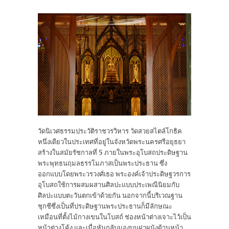
วัดนิเวศธรรมประวัติราชวรวิหาร วัดสวยสไตล์โกธิค
หนึ่งเดียวในประเทศที่อยู่ในจังหวัดพระนครศรีอยุธยา
สร้างในสมัยรัชกาลที่ 5 ภายในพระอุโบสถประดิษฐาน
พระพุทธนฤมลธรรโมภาสเป็นพระประธาน ซึ่ง
ออกแบบโดยพระวรวงศ์เธอ พระองค์เจ้าประดิษฐวรการ
อุโบสถใช้การผสมผสานศิลปะแบบประเพณีนิยมกับ
ศิลปะแบบตะวันตกเข้าด้วยกัน นอกจากนี้บริเวณฐาน
ชุกชีซึ่งเป็นที่ประดิษฐานพระประธานก็มีลักษณะ
เหมือนที่ตั้งไม้กางเขนในโบสถ์ ช่องหน้าต่างเจาะไว้เป็น
หน้าต่างโค้ง และเมื่อหันกลับมองบนฝาผนังด้านหน้า