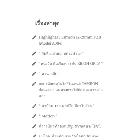
เรื่องล่าสุด
Highlights : Tamron 12-20mm F2.8
(Model A084)
“ กันลืม..ถ่ายนานต้องทำไง ”
“หนึ่งวัน พันเรื่องราว กับ RICOH GR IV ”
“ หวน..อดีต ”
ถอดรหัสเทคโนโลยีในเลนส์ TAMRON
ก่อนจะระบุแค่ทางยาวโฟกัส และความไว
แสง
“ หัวม้วน..เอกเฟกต์ใบเดียวในโลก ”
“ Motion ”
ฉ่ำๆ เน้นๆ ด้วยเลนส์ซูมสารพัดประโยชน์
ซูมไกล..น้ำหนักเบาขวัญใจนักเดินทาง