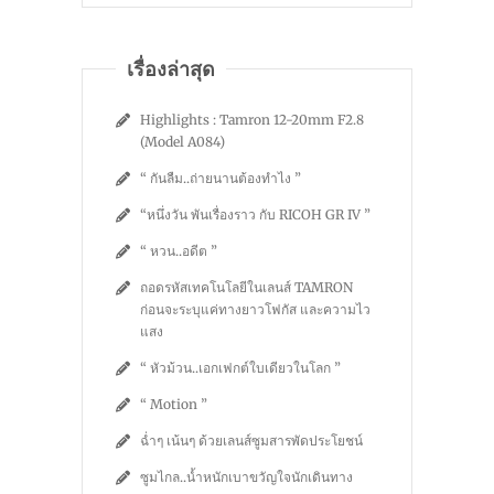
เรื่องล่าสุด
Highlights : Tamron 12-20mm F2.8
(Model A084)
“ กันลืม..ถ่ายนานต้องทำไง ”
“หนึ่งวัน พันเรื่องราว กับ RICOH GR IV ”
“ หวน..อดีต ”
ถอดรหัสเทคโนโลยีในเลนส์ TAMRON
ก่อนจะระบุแค่ทางยาวโฟกัส และความไว
แสง
“ หัวม้วน..เอกเฟกต์ใบเดียวในโลก ”
“ Motion ”
ฉ่ำๆ เน้นๆ ด้วยเลนส์ซูมสารพัดประโยชน์
ซูมไกล..น้ำหนักเบาขวัญใจนักเดินทาง