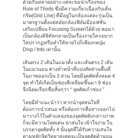
ด้วยกันหลายอย่าง แต่จะขอนำเรื่องของ
Rule of Thirds ซึ่งมีความเกี่ยวเนื่องกับเส้น
กริด(Grid Line) ที่มีอยู่ในกล้องแต่ละรุ่นเป็น
มาตรฐานตั้งแต่สมัยกล้องฟิล์มมีออฟชั่น
เสริมเปลี่ยน Focusing Screenได้ด้วย พอมา
เป็นกล้องดิจิทัลกลายเป็นเรื่องง่ายใครอยาก
ให่ปรากฏหรือทำให้หายไปก็เพียงกดปุ่ม
Disp / Info เท่านั้น
เส้นตรง 2 เส้นในแนวตั้ง และเส้นตรง 2 เส้น
ในแนวนอน ต่างทำหน้าที่แบ่งสัดส่วนพื้นที่
ในภาพออกเป็น 3 ส่วน โดยมีจุดตัดทั้งหมด 4
จุด ทำให้เกิดเป็นช่องสีเหลี่ยมขึ้นมา 9 ช่อง
จึงนิยมเรียกชื่อสั้นๆว่า “ จุดตัดเก้าช่อง ”
โดยมีคำแนะนำว่า หากนำจุดสนใจที่
ต้องการนำเสนอ หรือต้องการสื่อสารออกไป
มาวางไว้ในตำแหน่งของจุดตัดดังกล่าวภาพ
ก็จะมีความโดดเด่น น่าสนใจ เข้าใจง่าย ใน
บรรดาจุดตัดทั้ง 4 นั้นจุดที่ได้รับความสนใจ
ตามหลักจิตวิทยาสูงสุดจะเป็นจุดตัดด้านบน