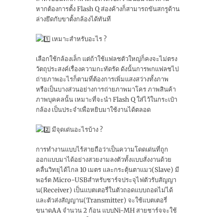
หากต้องการตั้ง Flash Q ส่องค้างก็สามารถขันสกรูด้าน
ล่างยึดกับขาตั้งกล้องได้ทันที
เหมาะสำหรับอะไร ?
เลือกใช้กล้องเล็ก แต่ถ้าใช้แฟลชตัวใหญ่ก็คงจะไม่ตรง
วัตถุประสงค์เรื่องความกะทัดรัด ดังนั้นการพกแฟลชไป
ถ่ายภาพอะไรก็ตามที่ต้องการเพิ่มแสงสว่างทั้งภาพ
หรือเป็นบางส่วนอย่างการถ่ายภาพมาโคร ภาพสินค้า
ภาพบุคคลนั้น เหมาะที่จะนำ Flash Q ใส่ไว้ในกระเป๋า
กล้อง เป็นประจำเพื่อหยิบมาใช้งานได้ตลอด
มีจุดเด่นอะไรบ้าง ?
การทำงานแบบไร้สายถือว่าเป็นความโดดเด่นที่ถูก
ออกแบบมาได้อย่างสวยงามลงตัวทั้งแบบสั่งงานด้วย
คลื่นวิทยุได้ไกล 10 เมตร และกระตุ้นตาแมว(Slave) มี
พอร์ต Micro-USBสำหรับชาร์จประจุไฟตัวรับสัญญา
น(Receiver) เป็นแบตเตอรี่ในตัวถอดแบบถอดไม่ได้
และตัวส่งสัญญาน(Transmitter) จะใช้แบตเตอรี่
ขนาดAA จำนวน 2 ก้อน แบบNi-MH สายชาร์จจะใช้