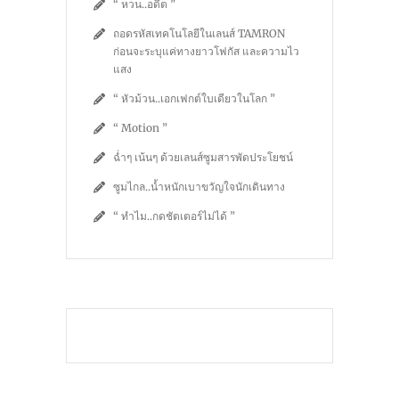
“ หวน..อดีต ”
ถอดรหัสเทคโนโลยีในเลนส์ TAMRON
ก่อนจะระบุแค่ทางยาวโฟกัส และความไว
แสง
“ หัวม้วน..เอกเฟกต์ใบเดียวในโลก ”
“ Motion ”
ฉ่ำๆ เน้นๆ ด้วยเลนส์ซูมสารพัดประโยชน์
ซูมไกล..น้ำหนักเบาขวัญใจนักเดินทาง
“ ทำไม..กดชัตเตอร์ไม่ได้ ”