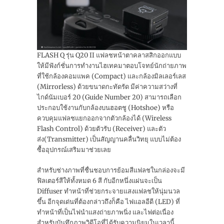
FLASH Q รุ่น Q20 II แฟลชหน้าตาคลาสสิกออกแบบ
ให้มีฟังก์ชั่นการทำงานไฮเทคมาตอบโจทย์นักถ่ายภาพ
ที่ใช้กล้องคอมแพค (Compact) และกล้องมิลเลอร์เลส
(Mirrorless) ด้วยขนาดกะทัดรัด มีค่าความสว่างที่
ไกด์นัมเบอร์ 20 (Guide Number 20) สามารถเลือก
ประกอบใช้งานกับกล้องบนฮอตชู (Hotshoe) หรือ
ควบคุมแฟลชแยกออกจากตัวกล้องได้ (Wireless
Flash Control) ด้วยตัวรับ (Receiver) และตัว
ส่ง(Transmitter) เป็นสัญญานคลื่นวิทยุ แบบไม่ต้อง
ซื้ออุปกรณ์เสริมมาช่วยเลย
สำหรับช่างภาพที่ชื่นชอบการย้อมสีแฟลชในกล่องจะมี
ฟิลเตอร์สีให้ทั้งหมด 6 สี กับอีกหนึ่งแผ่นจะเป็น
Diffuser ทำหน้าที่ช่วยกระจายแสงแฟลชให้นุ่มนวล
ขึ้น อีกจุดเด่นที่ต้องกล่าวถึงก็คือ ไฟแอลอีดี (LED) ที่
ทำหน้าที่เป็นไฟนำแสงถ่ายภาพนิ่ง และไฟต่อเนื่อง
สำหรับบันทึกภาพวิดีโอที่ได้รับความนิยมในเวลานี้