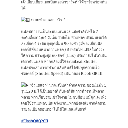
เต้าเสียบเดียวแยกเป็นสองหัวชาร์จทำให้ชาร์จพร้อมกัน
ได้
ระบบทำงานอย่างไร ?
แฟลชทำงานเป็นระบบแมนนวล แบ่งกำลังไฟได้ 7
ระดับตั้งแต่ 1/64 ถึงเต็มกำลังไฟ หัวแฟลชปรับมุมเงยได้
ละเอียด 4 ระดับ สูงสุดที่มุม 90 องศา (มีช่องเสียบฟิล
เตอร์สีที่ขอบหน้ากากแฟลช) สำหรับไฟ LED ในตัวจะ
ให้ความสว่างสูงสุด 60 ลักซ์ (Lux) ปรับกำลังไฟได้เช่น
เดียวกับแฟลช หากกล้องที่ใช้ระบบLeaf Shutter
แฟลชจะสามารถทำงานสัมพันธ์ได้กับทุกความเร็ว
ชัตเตอร์ (Shutter Speed) เช่น กล้อง Ricoh GR III
“จิ๋วแต่แจ๋ว” น่าจะเป็นคำจำกัดความของFlash Q
รุ่นQ20 II ได้เป็นอย่างดี กับฟังก์ชั่นการทำงานที่หลาก
หลาย ทว่าเรียบง่ายเข้าใจง่าย ไม่ซับซ้อน แม้คุณจะเพิ่ง
เคยใช้งานแฟลชเป็นครั้งแรก…หากยังสงสัยฝากติดตาม
รายละเอียดตอนต่อๆไปได้ในแต่ละสัปดาห์
#FlashQ
#Q20II