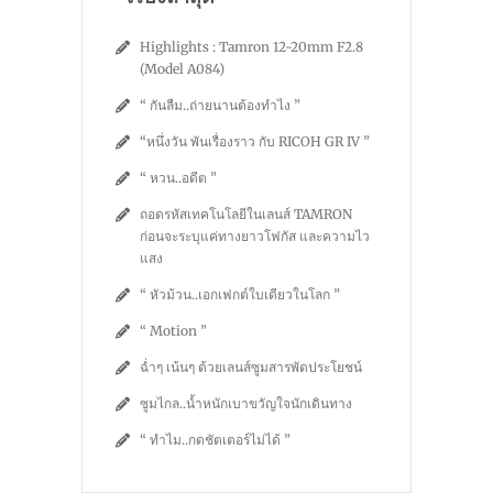
Highlights : Tamron 12-20mm F2.8
(Model A084)
“ กันลืม..ถ่ายนานต้องทำไง ”
“หนึ่งวัน พันเรื่องราว กับ RICOH GR IV ”
“ หวน..อดีต ”
ถอดรหัสเทคโนโลยีในเลนส์ TAMRON
ก่อนจะระบุแค่ทางยาวโฟกัส และความไว
แสง
“ หัวม้วน..เอกเฟกต์ใบเดียวในโลก ”
“ Motion ”
ฉ่ำๆ เน้นๆ ด้วยเลนส์ซูมสารพัดประโยชน์
ซูมไกล..น้ำหนักเบาขวัญใจนักเดินทาง
“ ทำไม..กดชัตเตอร์ไม่ได้ ”