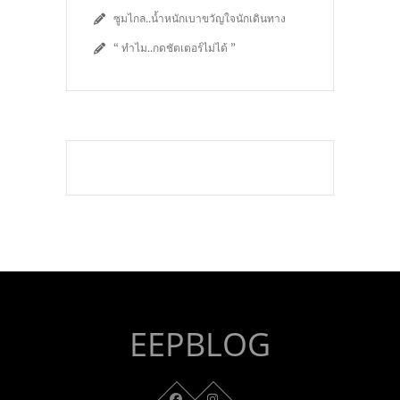
ซูมไกล..น้ำหนักเบาขวัญใจนักเดินทาง
“ ทำไม..กดชัตเตอร์ไม่ได้ ”
EEPBLOG