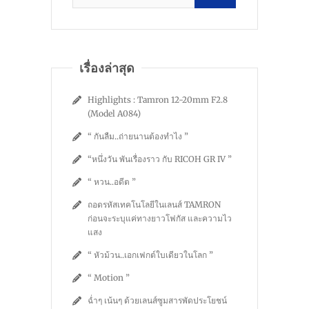
เรื่องล่าสุด
Highlights : Tamron 12-20mm F2.8
(Model A084)
“ กันลืม..ถ่ายนานต้องทำไง ”
“หนึ่งวัน พันเรื่องราว กับ RICOH GR IV ”
“ หวน..อดีต ”
ถอดรหัสเทคโนโลยีในเลนส์ TAMRON
ก่อนจะระบุแค่ทางยาวโฟกัส และความไว
แสง
“ หัวม้วน..เอกเฟกต์ใบเดียวในโลก ”
“ Motion ”
ฉ่ำๆ เน้นๆ ด้วยเลนส์ซูมสารพัดประโยชน์