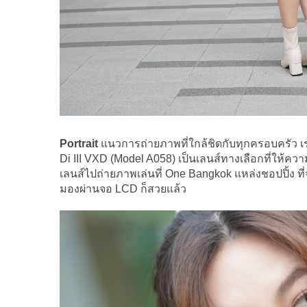
Portrait
แนวการถ่ายภาพที่ใกล้ชิดกับทุกครอบครัว เร
Di III VXD (Model A058) เป็นเลนส์ทางเลือกที่ให้ควา
เลนส์ไปถ่ายภาพเล่นที่ One Bangkok แหล่งชอปปิ้ง ที
มองผ่านจอ LCD ก็สวยแล้ว