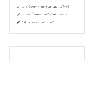
ฉ่ำๆ เน้นๆ ด้วยเลนส์ซูมสารพัดประโยชน์
ซูมไกล..น้ำหนักเบาขวัญใจนักเดินทาง
“ ทำไม..กดชัตเตอร์ไม่ได้ ”