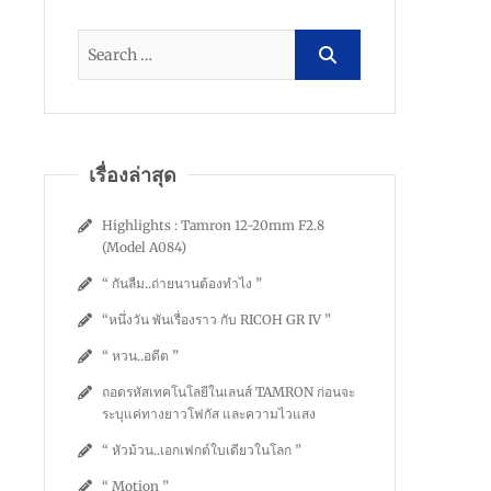
เรื่องล่าสุด
Highlights : Tamron 12-20mm F2.8
(Model A084)
“ กันลืม..ถ่ายนานต้องทำไง ”
“หนึ่งวัน พันเรื่องราว กับ RICOH GR IV ”
“ หวน..อดีต ”
ถอดรหัสเทคโนโลยีในเลนส์ TAMRON ก่อนจะ
ระบุแค่ทางยาวโฟกัส และความไวแสง
“ หัวม้วน..เอกเฟกต์ใบเดียวในโลก ”
“ Motion ”