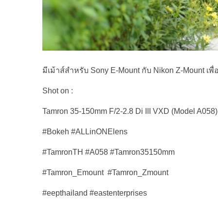
มีเม้าส์สำหรับ Sony E-Mount กับ Nikon Z-Mount เพ
Shot on :
Tamron 35-150mm F/2-2.8 Di III VXD (Model A058)
#Bokeh #ALLinONElens
#TamronTH #A058 #Tamron35150mm
#Tamron_Emount #Tamron_Zmount
#eepthailand #eastenterprises