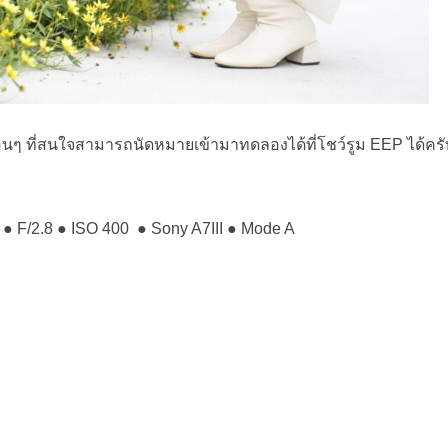
ื่อนๆ ที่สนใจสามารถนัดหมายเข้ามาทดลองได้ที่โชว์รูม EEP ได้ครั
 ● F/2.8 ● ISO 400 ● Sony A7III ● Mode A