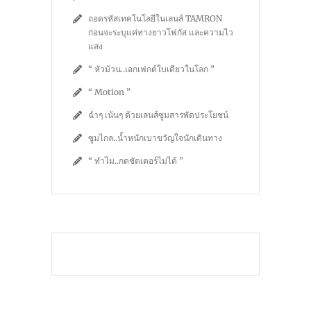
ถอดรหัสเทคโนโลยีในเลนส์ TAMRON
ก่อนจะระบุแค่ทางยาวโฟกัส และความไว
แสง
“ หัวม้วน..เอกเฟกต์ใบเดียวในโลก ”
“ Motion ”
ฉ่ำๆ เน้นๆ ด้วยเลนส์ซูมสารพัดประโยชน์
ซูมไกล..น้ำหนักเบาขวัญใจนักเดินทาง
“ ทำไม..กดชัตเตอร์ไม่ได้ ”