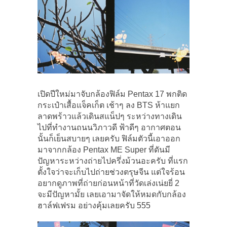
เปิดปีใหม่มาจับกล้องฟิล์ม Pentax 17 พกติด
กระเป๋าเสื้อแจ็คเก็ต เช้าๆ ลง BTS ห้าแยก
ลาดพร้าวแล้วเดินสแน็ปๆ ระหว่างทางเดิน
ไปที่ทำงานถนนวิภาวดี ฟ้าดีๆ อากาศตอน
นั้นก็เย็นสบายๆ เลยครับ ฟิล์มตัวนี้เอาออก
มาจากกล้อง Pentax ME Super ที่ดันมี
ปัญหาระหว่างถ่ายไปครึ่งม้วนอะครับ ที่แรก
ตั้งใจว่าจะเก็บไปถ่ายช่วงตรุษจีน แต่ใจร้อน
อยากดูภาพที่ถ่ายก่อนหน้าที่วัดเล่งเน่ยยี่ 2
จะมีปัญหามั้ย เลยเอามาจัดให้หมดกับกล้อง
ฮาล์ฟเฟรม อย่างคุ้มเลยครับ 555