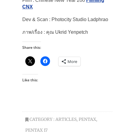
Film : Chinese New Year 200
Filmling
CNX
Dev & Scan : Photocity Studio Ladphrao
ภาพ/เรื่อง : คุณ Ukrid Yenpetch
Share this:
More
Like this:
CATEGORY :
ARTICLES
,
PENTAX
,
PENTAX 17