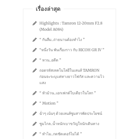
เรื่องล่าสุด
Highlights : Tamron 12-20mm F2.8
(Model A084)
“ กันลืม..ถ่ายนานต้องทำไง ”
“หนึ่งวัน พันเรื่องราว กับ RICOH GR IV ”
“ หวน..อดีต ”
ถอดรหัสเทคโนโลยีในเลนส์ TAMRON
ก่อนจะระบุแค่ทางยาวโฟกัส และความไว
แสง
“ หัวม้วน..เอกเฟกต์ใบเดียวในโลก ”
“ Motion ”
ฉ่ำๆ เน้นๆ ด้วยเลนส์ซูมสารพัดประโยชน์
ซูมไกล..น้ำหนักเบาขวัญใจนักเดินทาง
“ ทำไม..กดชัตเตอร์ไม่ได้ ”