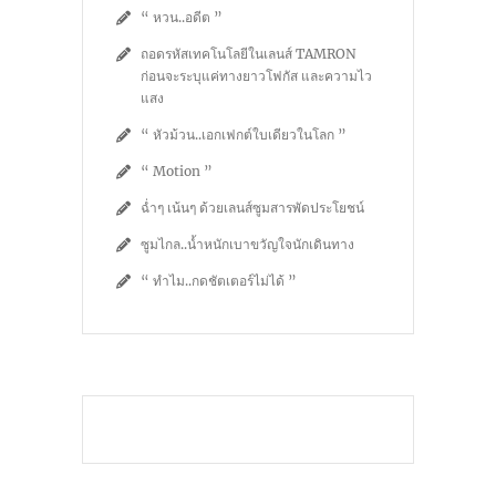
“ หวน..อดีต ”
ถอดรหัสเทคโนโลยีในเลนส์ TAMRON
ก่อนจะระบุแค่ทางยาวโฟกัส และความไว
แสง
“ หัวม้วน..เอกเฟกต์ใบเดียวในโลก ”
“ Motion ”
ฉ่ำๆ เน้นๆ ด้วยเลนส์ซูมสารพัดประโยชน์
ซูมไกล..น้ำหนักเบาขวัญใจนักเดินทาง
“ ทำไม..กดชัตเตอร์ไม่ได้ ”