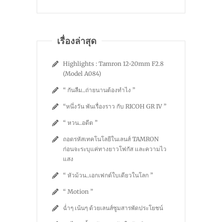
เรื่องล่าสุด
Highlights : Tamron 12-20mm F2.8
(Model A084)
“ กันลืม..ถ่ายนานต้องทำไง ”
“หนึ่งวัน พันเรื่องราว กับ RICOH GR IV ”
“ หวน..อดีต ”
ถอดรหัสเทคโนโลยีในเลนส์ TAMRON
ก่อนจะระบุแค่ทางยาวโฟกัส และความไว
แสง
“ หัวม้วน..เอกเฟกต์ใบเดียวในโลก ”
“ Motion ”
ฉ่ำๆ เน้นๆ ด้วยเลนส์ซูมสารพัดประโยชน์