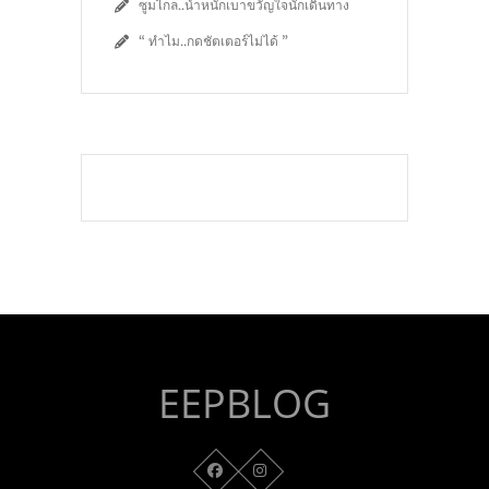
ซูมไกล..น้ำหนักเบาขวัญใจนักเดินทาง
“ ทำไม..กดชัตเตอร์ไม่ได้ ”
EEPBLOG