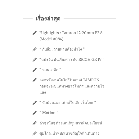
เรื่องล่าสุด
Highlights : Tamron 12-20mm F2.8
(Model A084)
“ กันลืม..ถ่ายนานต้องทำไง ”
“หนึ่งวัน พันเรื่องราว กับ RICOH GR IV ”
“ หวน..อดีต ”
ถอดรหัสเทคโนโลยีในเลนส์ TAMRON
ก่อนจะระบุแค่ทางยาวโฟกัส และความไว
แสง
“ หัวม้วน..เอกเฟกต์ใบเดียวในโลก ”
“ Motion ”
ฉ่ำๆ เน้นๆ ด้วยเลนส์ซูมสารพัดประโยชน์
ซูมไกล..น้ำหนักเบาขวัญใจนักเดินทาง