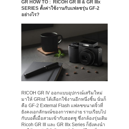
GR HOW TO : RICOH GR III & GR IIIx
SERIES
ตั้งค่าใช้งานกับแฟลชรุ่น GF-2
อย่างไร?
RICOH GR IV ออกแบบอุปกรณ์เสริมใหม่
มาให้ GRist ได้เลือกใช้งานอีกหนึ่งชิ้น นั่นก็
คือ GF-2 External Flash แฟลชขนาดจิ๋วที่
ยังคงเอกลักษณ์ของการพกง่าย ราบเรียบไป
กับบอดี้เมื่อสวมเข้ากับฮอตชู ซึ่งกล้องรุ่นเดิม
Ricoh GR III และ GR IIIx Series ก็ยังคงนำ