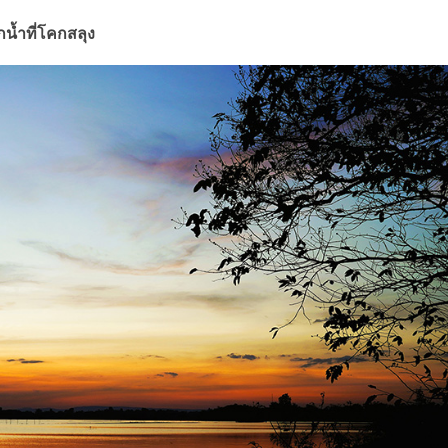
น้ำที่โคกสลุง