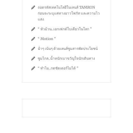
ถอดรหัสเทคโนโลยีในเลนส์ TAMRON
ก่อนจะระบุแค่ทางยาวโฟกัส และความไว
แสง
“ หัวม้วน..เอกเฟกต์ใบเดียวในโลก ”
“ Motion ”
ฉ่ำๆ เน้นๆ ด้วยเลนส์ซูมสารพัดประโยชน์
ซูมไกล..น้ำหนักเบาขวัญใจนักเดินทาง
“ ทำไม..กดชัตเตอร์ไม่ได้ ”