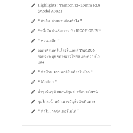
Highlights : Tamron 12-20mm F2.8
(Model A084)
“ กันลืม..ถ่ายนานต้องทำไง ”
“หนึ่งวัน พันเรื่องราว กับ RICOH GR IV ”
“ หวน..อดีต ”
ถอดรหัสเทคโนโลยีในเลนส์ TAMRON
ก่อนจะระบุแค่ทางยาวโฟกัส และความไว
แสง
“ หัวม้วน..เอกเฟกต์ใบเดียวในโลก ”
“ Motion ”
ฉ่ำๆ เน้นๆ ด้วยเลนส์ซูมสารพัดประโยชน์
ซูมไกล..น้ำหนักเบาขวัญใจนักเดินทาง
“ ทำไม..กดชัตเตอร์ไม่ได้ ”