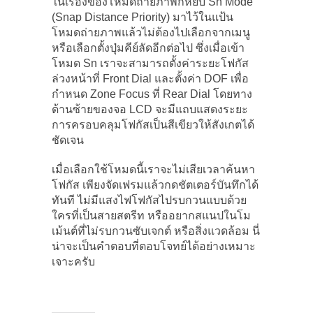
ในเรื่องของโหมดถ่ายภาพก็หยิบ Sn Mode
(Snap Distance Priority) มาไว้ในแป้น
โหมดถ่ายภาพแล้วไม่ต้องไปเลือกจากเมนู
หรือเลือกตั้งปุ่มคีย์ลัดอีกต่อไป ซึ่งเมื่อเข้า
โหมด Sn เราจะสามารถตั้งค่าระยะโฟกัส
ล่วงหน้าที่ Front Dial และตั้งค่า DOF เพื่อ
กำหนด Zone Focus ที่ Rear Dial โดยทาง
ด้านซ้ายของจอ LCD จะมีแถบแสดงระยะ
การครอบคลุมโฟกัสเป็นสีเขียวให้สังเกตได้
ชัดเจน
เมื่อเลือกใช้โหมดนี้เราจะไม่เสียเวลาค้นหา
โฟกัส เพียงจัดเฟรมแล้วกดชัตเตอร์บันทึกได้
ทันที ไม่มีแสงไฟโฟกัสไปรบกวนแบบด้วย
ใครที่เป็นสายสตรีท หรืออยากสแนปในโม
เม้นต์ที่ไม่รบกวนซับเจกต์ หรือสิ่งแวดล้อม นี่
น่าจะเป็นคำตอบที่ตอบโจทย์ได้อย่างเหมาะ
เจาะครับ