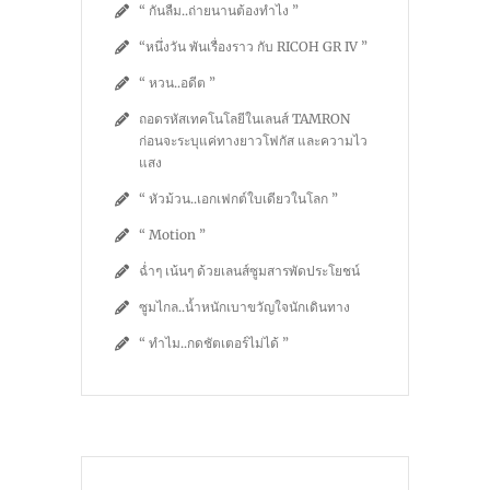
“ กันลืม..ถ่ายนานต้องทำไง ”
“หนึ่งวัน พันเรื่องราว กับ RICOH GR IV ”
“ หวน..อดีต ”
ถอดรหัสเทคโนโลยีในเลนส์ TAMRON
ก่อนจะระบุแค่ทางยาวโฟกัส และความไว
แสง
“ หัวม้วน..เอกเฟกต์ใบเดียวในโลก ”
“ Motion ”
ฉ่ำๆ เน้นๆ ด้วยเลนส์ซูมสารพัดประโยชน์
ซูมไกล..น้ำหนักเบาขวัญใจนักเดินทาง
“ ทำไม..กดชัตเตอร์ไม่ได้ ”