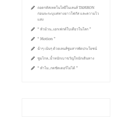
ถอดรหัสเทคโนโลยีในเลนส์ TAMRON
ก่อนจะระบุแค่ทางยาวโฟกัส และความไว
แสง
“ หัวม้วน..เอกเฟกต์ใบเดียวในโลก ”
“ Motion ”
ฉ่ำๆ เน้นๆ ด้วยเลนส์ซูมสารพัดประโยชน์
ซูมไกล..น้ำหนักเบาขวัญใจนักเดินทาง
“ ทำไม..กดชัตเตอร์ไม่ได้ ”