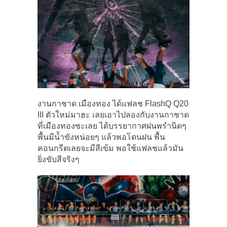
งานกาชาด เมืองทอง ได้แฟลช FlashQ Q20
III ตัวใหม่มาฮะ เลยเอาไปลองกับงานกาชาด
ที่เมืองทองซะเลย ได้บรรยากาศฝนพรำนิดๆ
พื้นมีน้ำขังหน่อยๆ แล้วพอโดนฝน พื้น
คอนกรีตเลยจะมีสีเข้ม พอใช้แฟลชแล้วมัน
ยิ่งขับสีจริงๆ