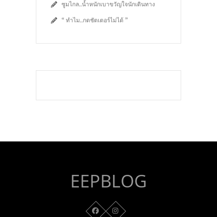
ซูมไกล..น้ำหนักเบาขวัญใจนักเดินทาง
“ ทำไม..กดชัตเตอร์ไม่ได้ ”
EEPBLOG