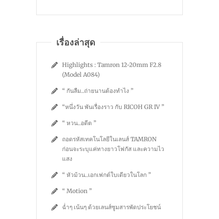
เรื่องล่าสุด
Highlights : Tamron 12-20mm F2.8
(Model A084)
“ กันลืม..ถ่ายนานต้องทำไง ”
“หนึ่งวัน พันเรื่องราว กับ RICOH GR IV ”
“ หวน..อดีต ”
ถอดรหัสเทคโนโลยีในเลนส์ TAMRON
ก่อนจะระบุแค่ทางยาวโฟกัส และความไว
แสง
“ หัวม้วน..เอกเฟกต์ใบเดียวในโลก ”
“ Motion ”
ฉ่ำๆ เน้นๆ ด้วยเลนส์ซูมสารพัดประโยชน์