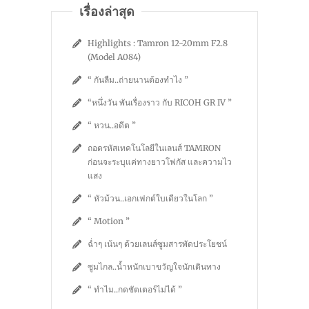
เรื่องล่าสุด
Highlights : Tamron 12-20mm F2.8
(Model A084)
“ กันลืม..ถ่ายนานต้องทำไง ”
“หนึ่งวัน พันเรื่องราว กับ RICOH GR IV ”
“ หวน..อดีต ”
ถอดรหัสเทคโนโลยีในเลนส์ TAMRON
ก่อนจะระบุแค่ทางยาวโฟกัส และความไว
แสง
“ หัวม้วน..เอกเฟกต์ใบเดียวในโลก ”
“ Motion ”
ฉ่ำๆ เน้นๆ ด้วยเลนส์ซูมสารพัดประโยชน์
ซูมไกล..น้ำหนักเบาขวัญใจนักเดินทาง
“ ทำไม..กดชัตเตอร์ไม่ได้ ”