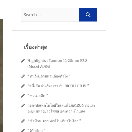
เรื่องล่าสุด
Highlights : Tamron 12-20mm F2.8
(Model A084)
“ กันลืม..ถ่ายนานต้องทำไง ”
“หนึ่งวัน พันเรื่องราว กับ RICOH GR IV ”
“ หวน..อดีต ”
ถอดรหัสเทคโนโลยีในเลนส์ TAMRON ก่อนจะ
ระบุแค่ทางยาวโฟกัส และความไวแสง
“ หัวม้วน..เอกเฟกต์ใบเดียวในโลก ”
“ Motion ”