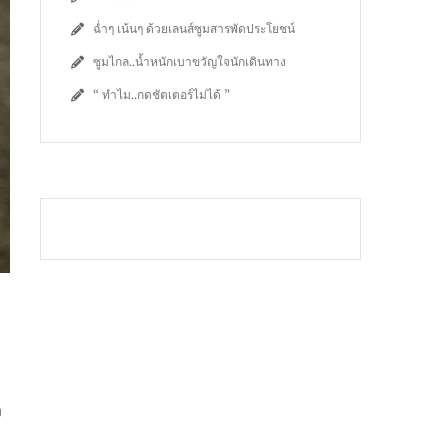
ฉ่ำๆ เน้นๆ ด้วยเลนส์ซูมสารพัดประโยชน์
ซูมไกล..น้ำหนักเบาขวัญใจนักเดินทาง
“ ทำไม..กดชัตเตอร์ไม่ได้ ”
ง