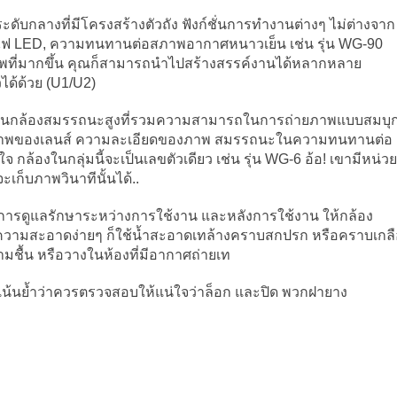
ดับกลางที่มีโครงสร้างตัวถัง ฟังก์ชั่นการทำงานต่างๆ ไม่ต่างจาก
์, ไฟ LED, ความทนทานต่อสภาพอากาศหนาวเย็น เช่น รุ่น WG-90
าพที่มากขึ้น คุณก็สามารถนำไปสร้างสรรค์งานได้หลากหลาย
วได้ด้วย (U1/U2)
ป็นกล้องสมรรถนะสูงที่รวมความสามารถในการถ่ายภาพแบบสมบุ
คุณภาพของเลนส์ ความละเอียดของภาพ สมรรถนะในความทนทานต่อ
ใจ กล้องในกลุ่มนี้จะเป็นเลขตัวเดียว เช่น รุ่น WG-6 อ้อ! เขามีหน่วย
เก็บภาพวินาทีนั้นได้..
คือ การดูแลรักษาระหว่างการใช้งาน และหลังการใช้งาน ให้กล้อง
ทำความสะอาดง่ายๆ ก็ใช้น้ำสะอาดเทล้างคราบสกปรก หรือคราบเกล
วามชื้น หรือวางในห้องที่มีอากาศถ่ายเท
 เน้นย้ำว่าควรตรวจสอบให้แน่ใจว่าล็อก และปิด พวกฝายาง