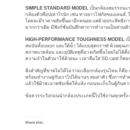
SIMPLE STANDARD MODEL
เป็นกล้องสมรรถนะระ
กล้องตัวท๊อปเท่าไรนัก เช่น ทางยาวโฟกัสของเลนส
โดยจะมีราคาขยับขึ้นมาอีกหน่อย แต่ด้วยประสิทธิภ
มากกว่าเดิม มีฟังก์ชั่นบันทึกค่าการทำงานเป็นส่วนตั
HIGH-PERFORMANCE TOUGHNESS MODEL
เ
สมบันทั้งบนบก และใต้น้ำ ได้แบบสุดกราฟ! ด้วย
สภาพแวดล้อม และอุบัติเหตุที่อาจเกิดขึ้นโดยไม่ได้ตั้ง
ความจำในตัวมาให้ด้วยนะ เวลาลืมใส่ SD card ก็พอจะ
สิ่งสำคัญที่ขาดไม่ได้ไม่ว่าจะเลือกกล้องรุ่นไหน ก็
พร้อมทำงานคู่กับเราไปได้นานๆ สมค่าตัว ซึ่งการ
แล้วใช้ผ้าสะอาดซับเช็ดให้แห้ง ก่อนจะเก็บในตู้กันค
ข้อควรระวังก่อนนำกล้องประเภทนี้ไปใช้งานทุกครั้ง
Share this: