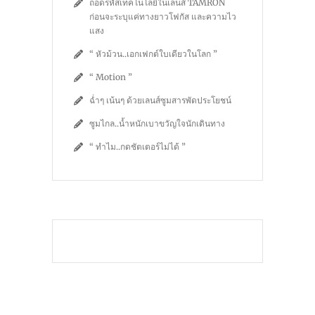
ถอดรหัสเทคโนโลยีในเลนส์ TAMRON
ก่อนจะระบุแค่ทางยาวโฟกัส และความไว
แสง
“ หัวม้วน..เอกเฟกต์ใบเดียวในโลก ”
“ Motion ”
ฉ่ำๆ เน้นๆ ด้วยเลนส์ซูมสารพัดประโยชน์
ซูมไกล..น้ำหนักเบาขวัญใจนักเดินทาง
“ ทำไม..กดชัตเตอร์ไม่ได้ ”