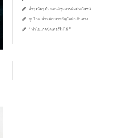
ฉ่ำๆ เน้นๆ ด้วยเลนส์ซูมสารพัดประโยชน์
ซูมไกล..น้ำหนักเบาขวัญใจนักเดินทาง
“ ทำไม..กดชัตเตอร์ไม่ได้ ”