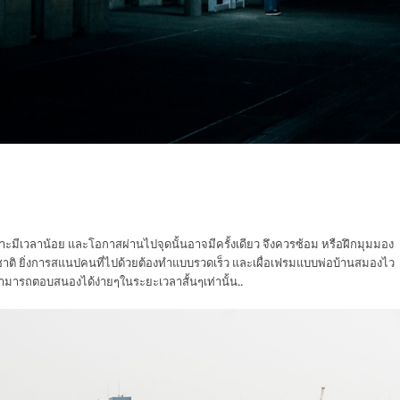
าะมีเวลาน้อย และโอกาสผ่านไปจุดนั้นอาจมีครั้งเดียว จึงควรซ้อม หรือฝึกมุมมอง
าติ ยิ่งการสแนปคนที่ไปด้วยต้องทำแบบรวดเร็ว และเผื่อเฟรมแบบพ่อบ้านสมองไว
ามารถตอบสนองได้ง่ายๆในระยะเวลาสั้นๆเท่านั้น..