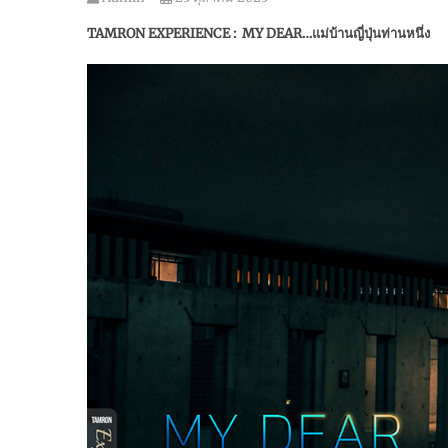
TAMRON EXPERIENCE : MY DEAR…แม่บ้านญี่ปุ่นท่านหนึ่ง