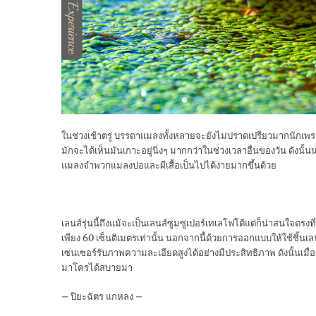
ในช่วงเช้าตรู่ บรรดาแมลงทั้งหลายจะยังไม่ปราดเปรียวมากนักเพร
มักจะได้เห็นมันเกาะอยู่นิ่งๆ มากกว่าในช่วงเวลาอื่นของวัน ดัง
แมลงจำพวกแมลงปอและผีเสื้อเป็นไปได้ง่ายมากขึ้นด้วย
เลนส์รุ่นนี้ถึงแม้จะเป็นเลนส์ซูมซูเปอร์เทเลโฟโต้แต่ก็น่าสนใจต
เพียง 60 เซ็นติเมตรเท่านั้น นอกจากนี้ด้วยการออกแบบให้ใช้ชิ
เซนเซอร์รับภาพความละเอียดสูงได้อย่างมีประสิทธิภาพ ดังนั้นเม
มาโครได้สบายมา
– ปิยะฉัตร แกหลง –