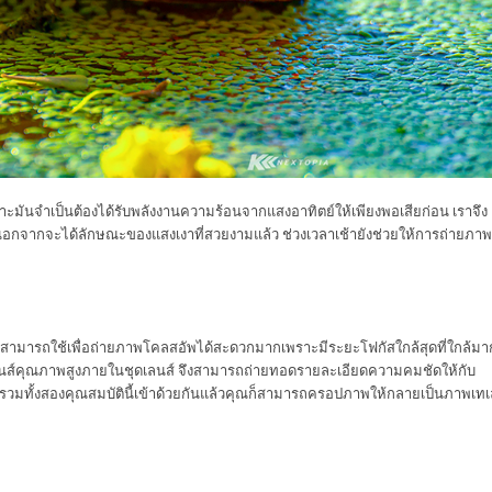
าะมันจำเป็นต้องได้รับพลังงานความร้อนจากแสงอาทิตย์ให้เพียงพอเสียก่อน เราจึง
นั้นนอกจากจะได้ลักษณะของแสงเงาที่สวยงามแล้ว ช่วงเวลาเช้ายังช่วยให้การถ่ายภาพ
รงที่สามารถใช้เพื่อถ่ายภาพโคลสอัพได้สะดวกมากเพราะมีระยะโฟกัสใกล้สุดที่ใกล้มา
้นเลนส์คุณภาพสูงภายในชุดเลนส์ จึงสามารถถ่ายทอดรายละเอียดความคมชัดให้กับ
ื่อรวมทั้งสองคุณสมบัตินี้เข้าด้วยกันแล้วคุณก็สามารถครอปภาพให้กลายเป็นภาพเทเ