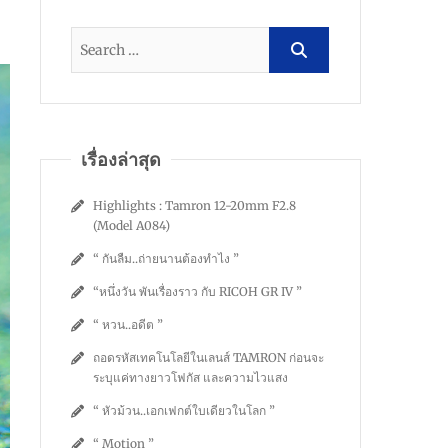
เรื่องล่าสุด
Highlights : Tamron 12-20mm F2.8
(Model A084)
“ กันลืม..ถ่ายนานต้องทำไง ”
“หนึ่งวัน พันเรื่องราว กับ RICOH GR IV ”
“ หวน..อดีต ”
ถอดรหัสเทคโนโลยีในเลนส์ TAMRON ก่อนจะ
ระบุแค่ทางยาวโฟกัส และความไวแสง
“ หัวม้วน..เอกเฟกต์ใบเดียวในโลก ”
“ Motion ”