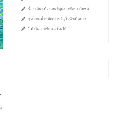
ฉ่ำๆ เน้นๆ ด้วยเลนส์ซูมสารพัดประโยชน์
ซูมไกล..น้ำหนักเบาขวัญใจนักเดินทาง
“ ทำไม..กดชัตเตอร์ไม่ได้ ”
ก
ล