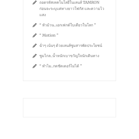
ถอดรหัสเทคโนโลยีในเลนส์ TAMRON
ก่อนจะระบุแค่ทางยาวโฟกัส และความไว
แสง
“ หัวม้วน..เอกเฟกต์ใบเดียวในโลก ”
“ Motion ”
ฉ่ำๆ เน้นๆ ด้วยเลนส์ซูมสารพัดประโยชน์
ซูมไกล..น้ำหนักเบาขวัญใจนักเดินทาง
“ ทำไม..กดชัตเตอร์ไม่ได้ ”