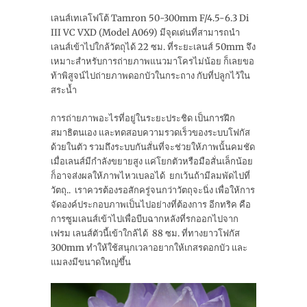
เลนส์เทเลโฟโต้ Tamron 50-300mm F/4.5-6.3 Di
III VC VXD (Model A069) มีจุดเด่นที่สามารถนำ
เลนส์เข้าไปใกล้วัตถุได้ 22 ซม. ที่ระยะเลนส์ 50mm จึง
เหมาะสำหรับการถ่ายภาพแนวมาโครไม่น้อย ก็เลยขอ
ท้าพิสูจน์ไปถ่ายภาพดอกบัวในกระถาง กับที่ปลูกไว้ใน
สระน้ำ
การถ่ายภาพอะไรที่อยู่ในระยะประชิด เป็นการฝึก
สมาธิตนเอง และทดสอบความรวดเร็วของระบบโฟกัส
ด้วยในตัว รวมถึงระบบกันสั่นที่จะช่วยให้ภาพนั้นคมชัด
เมื่อเลนส์มีกำลังขยายสูง แค่โยกตัวหรือมือสั่นเล็กน้อย
ก็อาจส่งผลให้ภาพไหวเบลอได้ ยกเว้นถ้ามีลมพัดไปที่
วัตถุ.. เราควรต้องรอสักครู่จนกว่าวัตถุจะนิ่ง เพื่อให้การ
จัดองค์ประกอบภาพเป็นไปอย่างที่ต้องการ อีกทริค คือ
การซูมเลนส์เข้าไปเพื่อบีบฉากหลังที่รกออกไปจาก
เฟรม เลนส์ตัวนี้เข้าใกล้ได้ 88 ซม. ที่ทางยาวโฟกัส
300mm ทำให้ใช้สนุกเวลาอยากให้เกสรดอกบัว และ
แมลงมีขนาดใหญ่ขึ้น