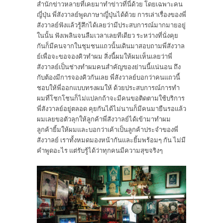
สำนักข่าวหลายที่เคยมาทำข่าวที่นี่ด้วย โดยเฉพาะคน
ญี่ปุ่น พี่สังวาลย์พูดภาษาญี่ปุ่นได้ด้วย การเล่าเรื่องของพี่
สังวาลย์ฟังแล้วรู้สึกได้เลยว่ามีประสบการณ์มากมายอยู่
ในนั้น ฟังเพลินจนลืมเวลาเลยทีเดียว ระหว่างที่นั่งคุย
กันก็มีคนจากในชุมชนแถวนั้นเดินมาสอบถามพี่สังวาล
ย์เพื่อจะขอจองคิวทำผม สิ่งนี้ผมให้ผมเห็นเลยว่าพี่
สังวาลย์เป็นช่างทำผมคนสำคัญของย่านนี้แน่นอน ถึง
กับต้องมีการจองคิวกันเลย พี่สังวาลย์บอกว่าคนแถวนี้
ชอบให้พี่ออกแบบทรงผมให้ ด้วยประสบการณ์การทำ
ผมที่โชกโชนก็ไม่แปลกถ้าจะมีคนขอติดตามใช้บริการ
พี่สังวาลย์อยู่ตลอด คุยกันได้ไม่นานก็มีคนมายืนรอแล้ว
ผมเลยขอตัวลุกให้ลูกค้าพี่สังวาลย์ได้เข้ามาทำผม
ลูกค้ายิ้มให้ผมและบอกว่าเค้าเป็นลูกค้าประจำของพี่
สังวาลย์ เราทั้งหมดมองหน้ากันและยิ้มพร้อมๆ กัน ไม่มี
คำพูดอะไร แต่รับรู้ได้ว่าทุกคนมีความสุขจริงๆ