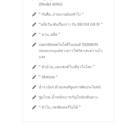
(Model A084)
“ กันลืม..ถ่ายนานต้องทำไง ”
“หนึ่งวัน พันเรื่องราว กับ RICOH GR IV ”
“ หวน..อดีต ”
ถอดรหัสเทคโนโลยีในเลนส์ TAMRON
ก่อนจะระบุแค่ทางยาวโฟกัส และความไว
แสง
“ หัวม้วน..เอกเฟกต์ใบเดียวในโลก ”
“ Motion ”
ฉ่ำๆ เน้นๆ ด้วยเลนส์ซูมสารพัดประโยชน์
ซูมไกล..น้ำหนักเบาขวัญใจนักเดินทาง
“ ทำไม..กดชัตเตอร์ไม่ได้ ”