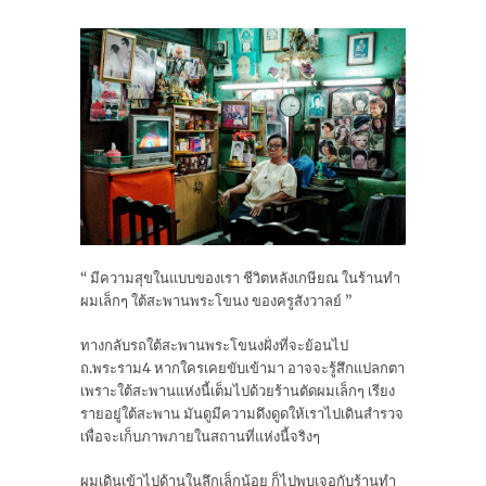
“ มีความสุขในแบบของเรา ชีวิตหลังเกษียณ ในร้านทำ
ผมเล็กๆ ใต้สะพานพระโขนง ของครูสังวาลย์ ”
ทางกลับรถใต้สะพานพระโขนงฝั่งที่จะย้อนไป
ถ.พระราม4 หากใครเคยขับเข้ามา อาจจะรู้สึกแปลกตา
เพราะใต้สะพานแห่งนี้เต็มไปด้วยร้านตัดผมเล็กๆ เรียง
รายอยู่ใต้สะพาน มันดูมีความดึงดูดให้เราไปเดินสำรวจ
เพื่อจะเก็บภาพภายในสถานที่แห่งนี้จริงๆ
ผมเดินเข้าไปด้านในลึกเล็กน้อย ก็ไปพบเจอกับร้านทำ