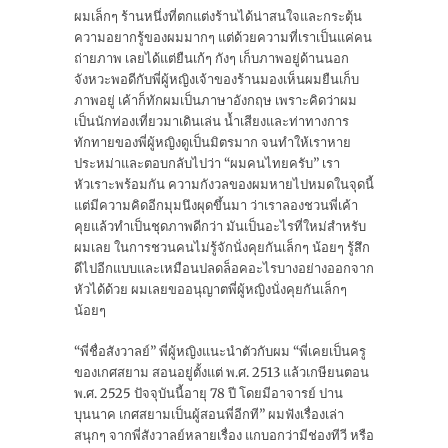
ผมเล็กๆ ร้านหนึ่งที่ตกแต่งร้านได้น่าสนใจและกระตุ้น
ความอยากรู้ของผมมากๆ แต่ด้วยความที่เราเป็นแค่คน
ถ่ายภาพ เลยได้แต่ยืนเก้ๆ กังๆ เก็บภาพอยู่ด้านนอก
จังหวะพอดีกับพี่ผู้หญิงเจ้าของร้านมองเห็นผมยืนเก็บ
ภาพอยู่ เค้าก็ทักผมเป็นภาษาอังกฤษ เพราะคิดว่าผม
เป็นนักท่องเที่ยวมาเดินเล่น น้ำเสียงและท่าทางการ
ทักทายของพี่ผู้หญิงดูเป็นมิตรมาก จนทำให้เราหาย
ประหม่าและตอบกลับไปว่า “ผมคนไทยครับ” เรา
หัวเราะพร้อมกัน ความกังวลของผมหายไปหมดในจุดนี้
แต่มีความคิดอีกมุมนึงผุดขึ้นมา ว่าเราลองชวนพี่เค้า
คุยแล้วทำเป็นชุดภาพดีกว่า มันเป็นอะไรที่ใหม่สำหรับ
ผมเลย ในการชวนคนไม่รู้จักนั่งคุยกันเล็กๆ น้อยๆ รู้สึก
ดีไปอีกแบบและเหมือนปลดล็อคอะไรบางอย่างออกจาก
หัวได้ด้วย ผมเลยขออนุญาตพี่ผู้หญิงนั่งคุยกันเล็กๆ
น้อยๆ
“พี่ชื่อสังวาลย์” พี่ผู้หญิงแนะนำตัวกับผม “พี่เคยเป็นครู
ของเกศสยาม สอนอยู่ตั้งแต่ พ.ศ. 2513 แล้วเกษียนตอน
พ.ศ. 2525 ปัจจุบันนี้อายุ 78 ปี โดยมีอาจารย์ ปาน
บุนนาค เกศสยามเป็นผู้สอนพี่อีกที” ผมฟังเรื่องเล่า
สนุกๆ จากพี่สังวาลย์หลายเรื่อง แกบอกว่ามีช่องทีวี หรือ