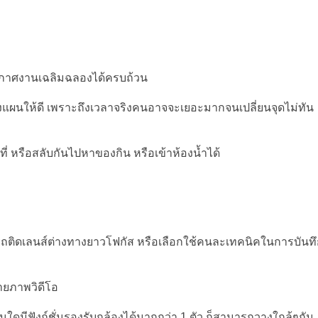
ากาศงานเฉลิมฉลองได้ครบถ้วน
งแผนให้ดี เพราะถึงเวลาจริงคนอาจจะเยอะมากจนเปลี่ยนจุดไม่ทัน
่ หรือสลับกันไปหาของกิน หรือเข้าห้องน้ำได้
รถติดเลนส์ต่างทางยาวโฟกัส หรือเลือกใช้คนละเทคนิคในการบันท
ายภาพวิดีโอ
่นใดมีฟังก์ชั่นรองรับกล้องได้มากกว่า 1 ตัว ก็สามารถวางใกล้ๆกัน