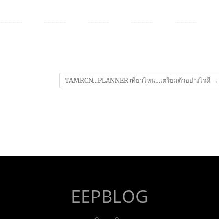
TAMRON…PLANNER เที่ยวไหน…เตรียมตัวอย่างไรดี
→
EEPBLOG