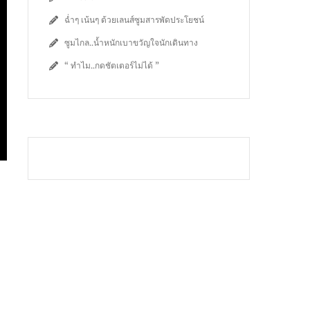
ฉ่ำๆ เน้นๆ ด้วยเลนส์ซูมสารพัดประโยชน์
ซูมไกล..น้ำหนักเบาขวัญใจนักเดินทาง
“ ทำไม..กดชัตเตอร์ไม่ได้ ”