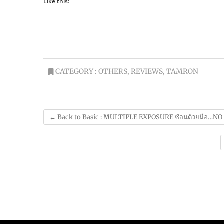
Like this:
CATEGORY :
OTHERS
,
REVIEWS
,
TAMRON
←
Back to Basic : MULTIPLE EXPOSURE ซ้อนด้วยมือ…N