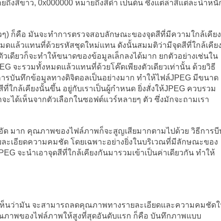
ถึงสีขาว, 0x000000 หมายถึงสีดำ เป็นต้น ซึ่งแต่ล่าสีแต่ละน้ำหนั
ๆ) ก็คือ มันจะทำการตรวจสอบลักษณะของจุดสีที่มีความใกล้เคียง
ดแล้วแทนที่ด้วยรหัสชุดใหม่แทน ดังนั้นสมมติว่ามีจุดสีที่ใกล้เคีย
วเดียวก็จะทำให้ขนาดของข้อมูลเล็กลงได้มาก ยกตัวอย่างเช่นใน
PEG จะรวมทั้งหมดแล้วแทนที่ด้วยโค๊ดเพียงตัวเดียวเท่านั้น ด้วยวิธี
นการบันทึกข้อมูลทางดิจิตอลเป็นอย่างมาก ทำให้ไฟล์JPEG มีขนาด
ใกล้เคียงนั้นขึ้น อยู่กับเราเป็นผู้กำหนด ยิ่งสั่งให้JPEG ควบรวม
ราจะได้เห็นจากตัวเลือกในซอฟต์แวร์หลายๆ ตัว ซึ่งมักจะถามเรา
งบีบอัด มาก คุณภาพของไฟล์ภาพก็จะสูญเสียมากตามไปด้วย วิธีการบี
ยละเอียดความคมชัด โดยเฉพาะอย่างยิ่งในบริเวณที่มีลักษณะของ
 JPEG จะนำเอาจุดสีที่ใกล้เคียงกันมารวมเข้าเป็นค่าเดียวกัน ทำให้
จะเห็นว่ามัน จะสามารถลดคุณภาพทางรายละเอียดและความคมชัด
คุณภาพของไฟล์ภาพให้สูงที่สุดอันดับแรก ก็คือ บันทึกภาพแบบ