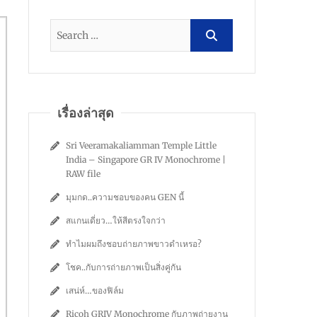
เรื่องล่าสุด
Sri Veeramakaliamman Temple Little
India – Singapore GR IV Monochrome |
RAW file
มุมกด..ความชอบของคน GEN นี้
สแกนเดี่ยว…ให้สีตรงใจกว่า
ทำไมผมถึงชอบถ่ายภาพขาวดำเหรอ?
โชค..กับการถ่ายภาพเป็นสิ่งคู่กัน
เสน่ห์…ของฟิล์ม
Ricoh GRIV Monochrome กับภาพถ่ายงาน