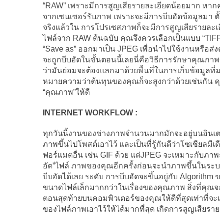
“RAW” เพราะมีการสูญเสียรายละเอียดน้อยมาก หากคุ
จากเซนเซอร์รับภาพ เพราะจะมีการบีบอัดข้อมูลมา ตั้
จริงแล้วใน การโปรเซสภาพก็จะมีการสูญเสียรายละเอี
ไฟล์จาก RAW ต้นฉบับ คุณจึงควรเลือกเป็นแบบ “TIFF” 
“Save as” ออกมาเป็น JPEG เพื่อนำไปใช้งานหรือส่ง
จะถูกบีบอัดในขั้นตอนนี้เลยนี่คือวิธีการรักษาคุณภาพขอ
ว่ามันย่อมจะต้องแลกมาด้วยพื้นที่ในการเก็บข้อมูลท
หมายความว่าต้นทุนของคุณก็จะสูงกว่าด้วยเช่นกัน ค
“คุณภาพ”ให้ดี
INTERNET WORKFLOW :
ทุกวันนี้งานของช่างภาพจำนวนมากมักจะอยู่บนอินเตอร
ภาพขึ้นไปโพสต์เอาไว้ และเป็นที่รู้กันดีว่าโซเชียลมี
ฟอร์แมตอื่น เช่น GIF ด้วย แต่JPEG จะเหมาะกับภาพถ่
อัด”ไฟล์ ภาพของคุณอีกครั้งก่อนจะนำภาพขึ้นในระบ
บีบอัดได้เลย ระดับ การบีบอัดจะขึ้นอยู่กับ Algorit
ขนาดไฟล์เล็กมากกว่าในเรื่องของคุณภาพ สิ่งที่คุณจะ
ตอนสุดท้ายบนคอมพิวเตอร์ของคุณให้ดีที่สุดเท่าที่จ
ของไฟล์ภาพเอาไว้ให้ได้มากที่สุด เกิดการสูญเสียรายล