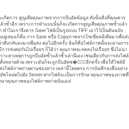
นจะเกิดการ สูญเสียคุณภาพจากการบีบอัดข้อมูล ดังนั้นสิ่งที่คุณควร
ำแล้วซ้ำอีก เพราะการทำแบบนั้นก็จะเกิดการสูญเสียคุณภาพซ้ำแล้ว
่ว่า ทำไมเราจึงควร Save ไฟล์เป็นรูปแบบ TIFF เอาไว้เป็นต้นฉบับ
้ตัวอยู่เสมอก็คือ การ Save หรือ Copyภาพจากโซเชียลมีเดียมาเพื่อส่
วดึงกลับลงมาเพื่อส่ง ต่อไปอีกครั้ง นั่นก็คือไฟล์ภาพนั้นจะผ่านการ
ีการส่งต่อกันไปเรื่อยๆ ก็ได้ว่า คุณภาพจะลดลงไปเรื่อยๆ ซึ่งไม่น่า
พราะสาเหตุการถูกบีบอัดซ้ำแล้วซ้ำเล่านี่เอง เช่นเดียวกับการส่งไฟล์
หลายด้วย เพราะมันก็จะถูกบีบอัดซ�้ำอีกครั้ง เพื่อให้ไฟล์มี
รส่งไฟล์ภาพถ่ายผ่านช่องทาง เหล่านี้โดยตรง การบันทึกลงสื่ออย่าง
การอัพโหลดไปยัง Server ฝากไฟล์จะเป็นการรักษาคุณภาพของภาพที่
รักษาคุณภาพของไฟล์ภาพถ่ายนั่นเอง!