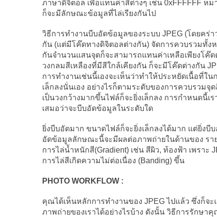
ภาษาดิจิตอล เพื่อแทนค่าสีต่างๆ เช่น 0xFFFFFF หมาย
ก็จะมีลักษณะข้อมูลที่ไล่เรียงกันไป
วิธีการทำงานบีบอัดข้อมูลของระบบ JPEG (โดยคร่าว
กัน (แต่มีโค๊ดทางดิจิตอลต่างกัน) จัดการควบรวมทั้งหม
กันจำนวนแสนจุดก็จะสามารถแทนค่าเหลือเพียงโค๊ดตั
วงกลมสีเหลืองที่มีสีใกล้เคียงกัน ก็จะมีโค๊ดต่างกัน J
การทำงานเช่นนี้เองจะเห็นว่าทำให้ประหยัดเนื้อที่ใ
เล็กลงนั่นเอง อย่างไรก็ตามระดับของการควบรวมจุดสีที่
เป็นวงกว้างมากขึ้นไฟล์ก็จะยิ่งเล็กลง การกำหนดนี้เ
เสมอว่าจะบีบอัดข้อมูลในระดับใด
ยิ่งบีบอัดมาก ขนาดไฟล์ก็จะยิ่งเล็กลงได้มาก แต่ยิ่
อัดข้อมูลลักษณะนี้จะมีผลต่อภาพถ่ายในด้านของ รา
การไล่น้ำหนักสี(Gradient) เช่น สีผิว, ท้องฟ้า เพราะ
การไล่สีเกิดความไม่ต่อเนื่อง (Banding) ขึ้น
PHOTO WORKFLOW :
คุณได้เห็นหลักการทำงานของ JPEG ไปแล้ว ซึ่งก็
ภาพถ่ายของเราได้อย่างไรบ้าง ดังนั้น วิธีการรักษา