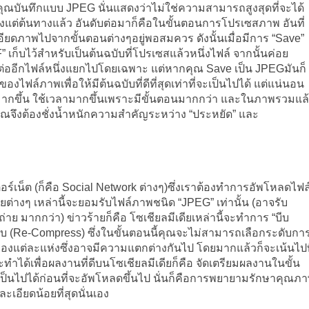
ณบันทึกแบบ JPEG นั่นแสดงว่าไม่ใช่ความสามารถสูงสุดที่จะได้
งแต่ต้นทางแล้ว อันดับต่อมาก็คือในขั้นตอนการโปรเซสภาพ อันที่
ยดภาพไปจากขั้นตอนต่างๆอยู่พอสมควร ดังนั้นเมื่อมีการ “Save”
เก็บไว้สำหรับเป็นต้นฉบับที่โปรเซสแล้วหนึ่งไฟล์ จากนั้นค่อย
ต่ออีกไฟล์หนึ่งแยกไปโดยเฉพาะ แต่หากคุณ Save เป็น JPEGมันก็
งไฟล์ภาพเพื่อให้มีต้นฉบับที่ดีที่สุดเท่าที่จะเป็นไปได้ แต่แน่นอน
ี่มากขึ้น ใช้เวลามากขึ้นเพราะมีขั้นตอนมากกว่า และในภาพรวมแล
ุณจึงต้องชั่งน้ำหนักความสำคัญระหว่าง “ประหยัด” และ
์เน็ต (ก็คือ Social Network ต่างๆ)ซึ่งเราต้องทำการอัพโหลดไฟล
เดียต่างๆ เหล่านี้จะยอมรับไฟล์ภาพชนิด “JPEG” เท่านั้น (อาจรับ
าย มากกว่า) ข่าวร้ายก็คือ โซเชียลมีเดียเหล่านี้จะทำการ “บีบ
บ (Re-Compress) ซึ่งในขั้นตอนนี้คุณจะไม่สามารถเลือกระดับกา
hm ของแต่ละแห่งซึ่งอาจมีความแตกต่างกันไป โดยมากแล้วก็จะเน้นไปท
ทำได้เพื่อผลงานที่ดีบนโซเชียลมีเดียก็คือ จัดเตรียมผลงานในขั้น
ะเป็นไปได้ก่อนที่จะอัพโหลดขึ้นไป นั่นก็คือการพยายามรักษาคุณภ
ะเอียดน้อยที่สุดนั่นเอง