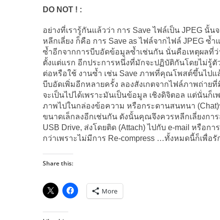
DO NOT ! :
อย่างที่เรารู้กันแล้วว่า การ Save ไฟล์เป็น JPEG นั้
หลีกเลี่ยง ก็คือ การ Save as ไฟล์จากไฟล์ JPEG ซ้
ซ้ำอีกจากการบีบอัดข้อมูลซ้ำเช่นกัน นั่นคือเหตุผลที
ตั้งแต่แรก อีกประการหนึ่งที่มักจะปฏิบัติกันโดยไม่รู
ต่อหรือใช้ งานซ้ำ เช่น Save ภาพที่คุณโพสต์ขึ้นไปแล้
บีบอัดเพิ่มอีกหลายครั้ง ลองสังเกตจากไฟล์ภาพถ่ายที่ม
จะเป็นไปได้เพราะมันเป็นข้อมูล เชิงดิจิตอล แต่นั่นก็เ
ภาพไปในกล่องข้อความ หรือกระดานสนทนา (Chat)ทั้ง
ขนาดเล็กลงอีกเช่นกัน ดังนั้นคุณจึงควรหลีกเลี่ยงกา
USB Drive, ส่งโดยติด (Attach) ไปกับ e-mail หรือ
กว่าเพราะไม่มีการ Re-compress …ทั้งหมดนี้ก็เพื่อ
Share this:
More