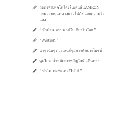
ถอดรหัสเทคโนโลยีในเลนส์ TAMRON
ก่อนจะระบุแค่ทางยาวโฟกัส และความไว
แสง
“ หัวม้วน..เอกเฟกต์ใบเดียวในโลก ”
“ Motion ”
ฉ่ำๆ เน้นๆ ด้วยเลนส์ซูมสารพัดประโยชน์
ซูมไกล..น้ำหนักเบาขวัญใจนักเดินทาง
“ ทำไม..กดชัตเตอร์ไม่ได้ ”