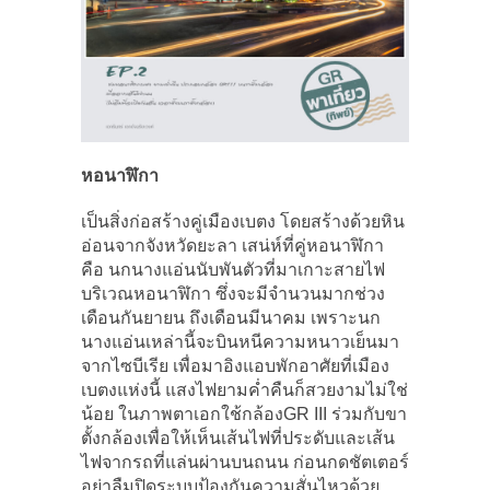
หอนาฬิกา
เป็นสิ่งก่อสร้างคู่เมืองเบตง โดยสร้างด้วยหิน
อ่อนจากจังหวัดยะลา เสน่ห์ที่คู่หอนาฬิกา
คือ นกนางแอ่นนับพันตัวที่มาเกาะสายไฟ
บริเวณหอนาฬิกา ซึ่งจะมีจำนวนมากช่วง
เดือนกันยายน ถึงเดือนมีนาคม เพราะนก
นางแอ่นเหล่านี้จะบินหนีความหนาวเย็นมา
จากไซบีเรีย เพื่อมาอิงแอบพักอาศัยที่เมือง
เบตงแห่งนี้ แสงไฟยามค่ำคืนก็สวยงามไม่ใช่
น้อย ในภาพตาเอกใช้กล้องGR III ร่วมกับขา
ตั้งกล้องเพื่อให้เห็นเส้นไฟที่ประดับและเส้น
ไฟจากรถที่แล่นผ่านบนถนน ก่อนกดชัตเตอร์
อย่าลืมปิดระบบป้องกันความสั่นไหวด้วย