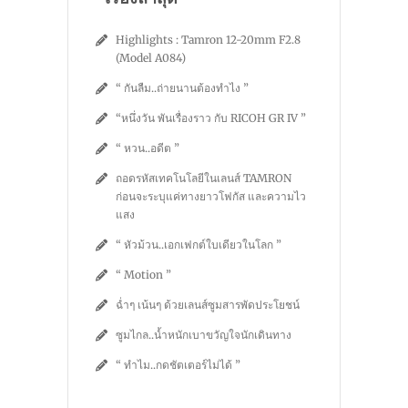
Highlights : Tamron 12-20mm F2.8
(Model A084)
“ กันลืม..ถ่ายนานต้องทำไง ”
“หนึ่งวัน พันเรื่องราว กับ RICOH GR IV ”
“ หวน..อดีต ”
ถอดรหัสเทคโนโลยีในเลนส์ TAMRON
ก่อนจะระบุแค่ทางยาวโฟกัส และความไว
แสง
“ หัวม้วน..เอกเฟกต์ใบเดียวในโลก ”
“ Motion ”
ฉ่ำๆ เน้นๆ ด้วยเลนส์ซูมสารพัดประโยชน์
ซูมไกล..น้ำหนักเบาขวัญใจนักเดินทาง
“ ทำไม..กดชัตเตอร์ไม่ได้ ”