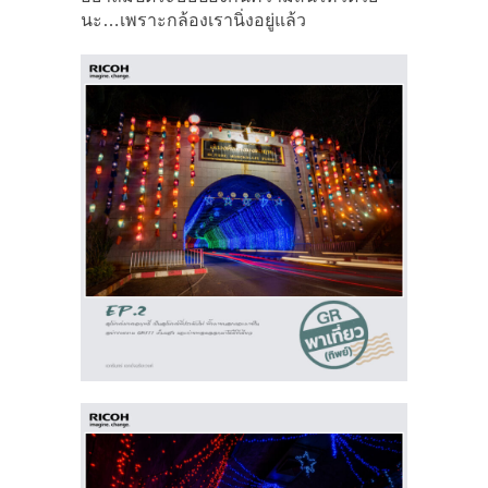
นะ…เพราะกล้องเรานิ่งอยู่แล้ว