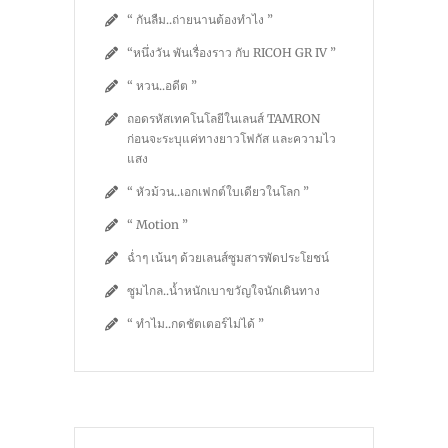
“ กันลืม..ถ่ายนานต้องทำไง ”
“หนึ่งวัน พันเรื่องราว กับ RICOH GR IV ”
“ หวน..อดีต ”
ถอดรหัสเทคโนโลยีในเลนส์ TAMRON
ก่อนจะระบุแค่ทางยาวโฟกัส และความไว
แสง
“ หัวม้วน..เอกเฟกต์ใบเดียวในโลก ”
“ Motion ”
ฉ่ำๆ เน้นๆ ด้วยเลนส์ซูมสารพัดประโยชน์
ซูมไกล..น้ำหนักเบาขวัญใจนักเดินทาง
“ ทำไม..กดชัตเตอร์ไม่ได้ ”