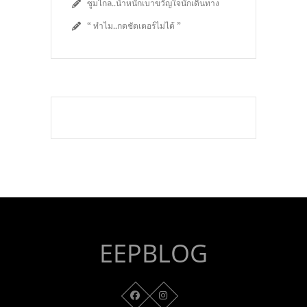
ซูมไกล..น้ำหนักเบาขวัญใจนักเดินทาง
“ ทำไม..กดชัตเตอร์ไม่ได้ ”
EEPBLOG