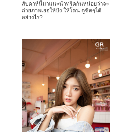
สัปดาห์นี้มาแนะนำทริคกันหน่อยว่าจะ
ถ่ายภาพเธอให้ปัง ให้โดน ดูชิคๆได้
อย่า
งไร?