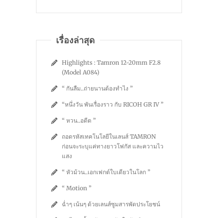
เรื่องล่าสุด
Highlights : Tamron 12-20mm F2.8
(Model A084)
“ กันลืม..ถ่ายนานต้องทำไง ”
“หนึ่งวัน พันเรื่องราว กับ RICOH GR IV ”
“ หวน..อดีต ”
ถอดรหัสเทคโนโลยีในเลนส์ TAMRON
ก่อนจะระบุแค่ทางยาวโฟกัส และความไว
แสง
“ หัวม้วน..เอกเฟกต์ใบเดียวในโลก ”
“ Motion ”
ฉ่ำๆ เน้นๆ ด้วยเลนส์ซูมสารพัดประโยชน์